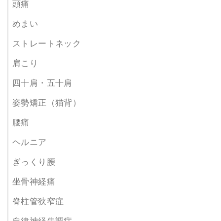
頭痛
めまい
お会計・お見送り
ストレートネック
最後に料金をお支払いいただきます。
肩こり
必要な方は次回のご予約を取る事も可能です。
四十肩・五十肩
姿勢矯正（猫背）
腰痛
ヘルニア
ぎっくり腰
坐骨神経痛
脊柱管狭窄症