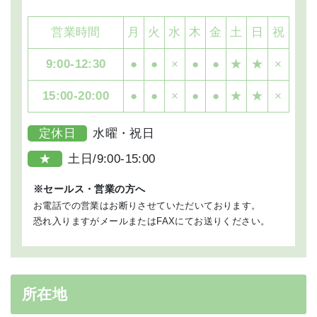
営業時間
月
火
水
木
金
土
日
祝
9:00-12:30
●
●
×
●
●
★
★
×
15:00-20:00
●
●
×
●
●
★
★
×
定休日
水曜・祝日
★
土日/9:00-15:00
施術
※セールス・営業の方へ
お悩み解決のため、最大限に効果が出るように「あなた
お電話での営業はお断りさせていただいております。
の身体の状態に合わせた」オーダーメイドの施術を行い
恐れ入りますがメールまたはFAXにてお送りください。
ます。
6
所在地